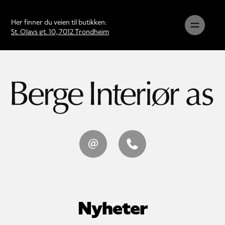
Her finner du veien til butikken:
St. Olavs gt. 10, 7012 Trondheim
Nyheter