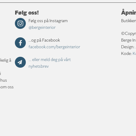
Følg oss!
Åpnin
Følg oss på Instagram
Butikken
@bergeinterior
©Copyrig
...og på Facebook
Berge In
facebook.com/bergeinterior
Design:
Kode:
K
... eller meld deg på vårt
kelig å
nyhetsbrev
i
shus
nnom oss