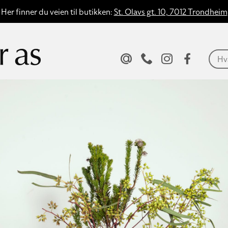
Her finner du veien til butikken:
St. Olavs gt. 10, 7012 Trondheim