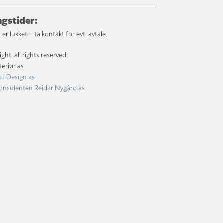
gstider:
 er lukket – ta kontakt for evt. avtale.
ht, all rights reserved
teriør as
JJ Design as
onsulenten Reidar Nygård as