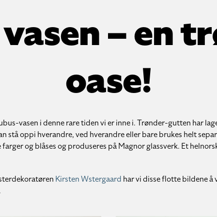
 vasen – en t
oase!
bus-vasen i denne rare tiden vi er inne i. Trønder-gutten har laget
n stå oppi hverandre, ved hverandre eller bare brukes helt separ
e farger og blåses og produseres på Magnor glassverk. Et helnors
sterdekoratøren
Kirsten Wstergaard
har vi disse flotte bildene å
.