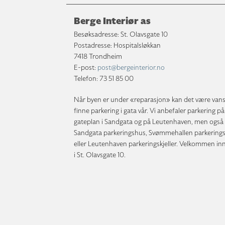
Berge Interiør as
Besøksadresse: St. Olavsgate 10
Postadresse: Hospitalsløkkan
7418 Trondheim
E-post:
post@bergeinterior.no
Telefon:
73 51 85 00
Når byen er under «reparasjon» kan det være vans
finne parkering i gata vår. Vi anbefaler parkering på
gateplan i Sandgata og på Leutenhaven, men også 
Sandgata parkeringshus, Svømmehallen parkering
eller Leutenhaven parkeringskjeller. Velkommen i
i St. Olavsgate 10.