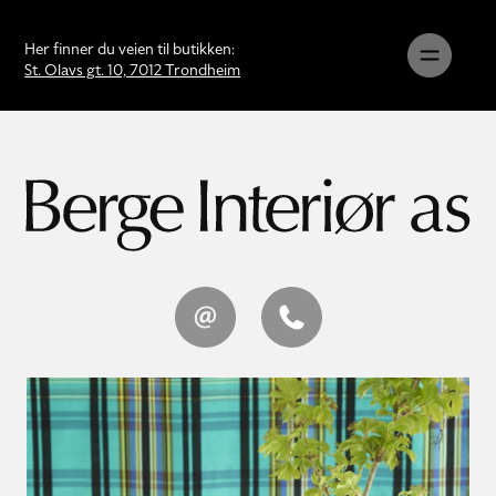
Her finner du veien til butikken:
St. Olavs gt. 10, 7012 Trondheim