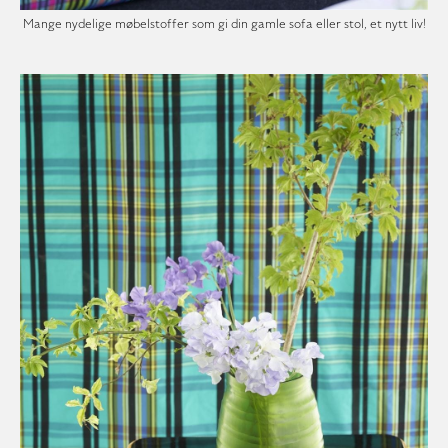
Mange nydelige møbelstoffer som gi din gamle sofa eller stol, et nytt liv!