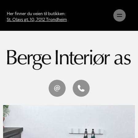
Her finner du veien til butikken:
St. Olavs gt. 10, 7012 Trondheim