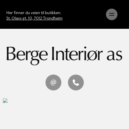
Her finner du veien til butikken:
St. Olavs gt. 10, 7012 Trondheim