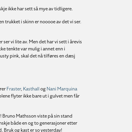
je ikke har sett så mye av tidligere.
trukket i skinn er nooooe av det vi ser.
er vi lite av. Men det har vi sett i årevis
ke tenkte var mulig i annet enn i
sty pink, skal det nå tilføres en dæsj
ører
Fraster
,
Kasthall
og
Nani Marquina
ne flyter ikke bare ut i gulvet men får
d! Bruno Mathsson viste på sin stand
anskje både en og to generasjoner etter
. Bruk og kast er so yesterday!