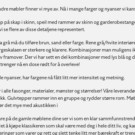
re møbler finner vi mye av. Nå i mange farger og nyanser vi kansk
p på skap i skinn, speil med rammer av skinn og garderobestangen 
i se flere av disse detaljene representert.
grå må du tilføre brun, sand eller farge. Rene grå/hvite interiører s
Fargeskalaen er sterkere og klarere. Kombinasjoner man muligens ik
v framover. Der vi har sett en del kombinasjoner med lys blå og du
trenger nå en dose rødt for å overleve!
de nyanser, har fargene nå fått litt mer intensitet og metning.
 i alle fasonger, materialer, mønster og størrelser! Våre leverand
ykk. Gulvtepper rammer inn en gruppe og rydder større rom. Møble
jør det mye med akustikken i
a vare på de gamle møblene dine ser vi som en klar sammfunnstren
et å kjøpe klassikeren som skal være med deg i hele ditt liv, og k
inger som varer og rett og slett tenke litt mer bærekraft er trend