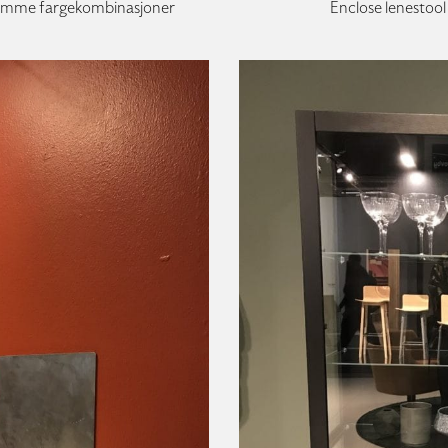
rsomme fargekombinasjoner
Enclose lenestool 