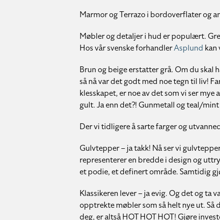
Marmor og Terrazo i bordoverflater og and
Møbler og detaljer i hud er populært. Gre
Hos vår svenske forhandler
Asplund
kan v
Brun og beige erstatter grå. Om du skal ha 
så nå var det godt med noe tegn til liv! 
klesskapet, er noe av det som vi ser mye a
gult. Ja enn det?! Gunmetall og teal/mint 
Der vi tidligere å sarte farger og utvanne
Gulvtepper – ja takk! Nå ser vi gulvtepper
representerer en bredde i design og uttr
et podie, et definert område. Samtidig g
Klassikeren lever – ja evig. Og det og t
opptrekte møbler som så helt nye ut. Så d
deg, er altså HOT HOT HOT! Gjøre invester