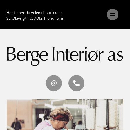
Her finner du veien til butikken:
St. Olavs gt. 10, 7012 Trondheim