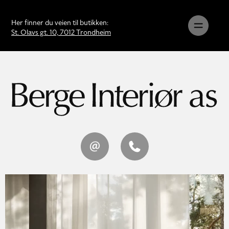
Her finner du veien til butikken:
St. Olavs gt. 10, 7012 Trondheim