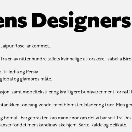
ns Designers
n Jaipur Rose, ankommet.
fra en av nittenhundre tallets kvinnelige utforskere, Isabella Bird
 til India og Persia.
n global og glamorøs måte.
asjon, samt møbeltekstiler og kraftigere bunnvarer ment for røff 
botanikken toneangivende, med blomster, blader og trær. Men ge
r og bomull. Fargeprakten kan minne noe om det vi har sett fra Des
yanser for det mer skandinaviske hjem. Sarte, kalde og delikate.