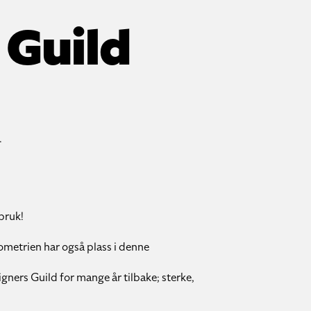
 Guild
.
bruk!
ometrien har også plass i denne
igners Guild for mange år tilbake; sterke,