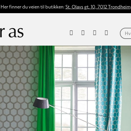
Her finner du veien til butikken:
St. Olavs gt. 10, 7012 Trondheim