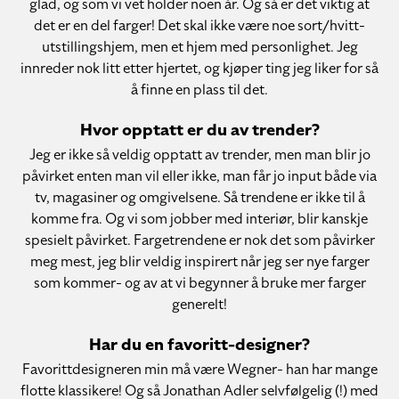
glad, og som vi vet holder noen år. Og så er det viktig at
det er en del farger! Det skal ikke være noe sort/hvitt-
utstillingshjem, men et hjem med personlighet. Jeg
innreder nok litt etter hjertet, og kjøper ting jeg liker for så
å finne en plass til det.
Hvor opptatt er du av trender?
Jeg er ikke så veldig opptatt av trender, men man blir jo
påvirket enten man vil eller ikke, man får jo input både via
tv, magasiner og omgivelsene. Så trendene er ikke til å
komme fra. Og vi som jobber med interiør, blir kanskje
spesielt påvirket. Fargetrendene er nok det som påvirker
meg mest, jeg blir veldig inspirert når jeg ser nye farger
som kommer- og av at vi begynner å bruke mer farger
generelt!
Har du en favoritt-designer?
Favorittdesigneren min må være Wegner- han har mange
flotte klassikere! Og så Jonathan Adler selvfølgelig (!) med