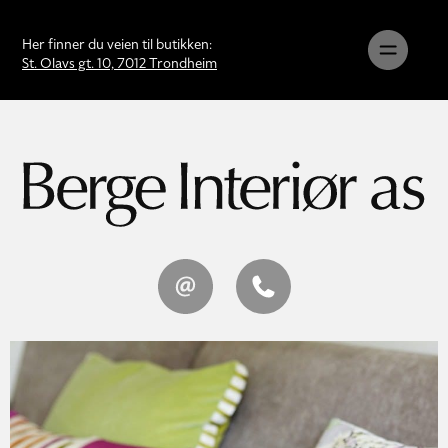
Her finner du veien til butikken:
St. Olavs gt. 10, 7012 Trondheim