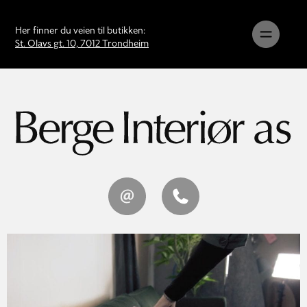
Her finner du veien til butikken:
St. Olavs gt. 10, 7012 Trondheim