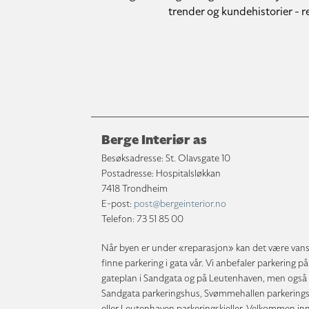
trender og kundehistorier - re
Berge Interiør as
Besøksadresse: St. Olavsgate 10
Postadresse: Hospitalsløkkan
7418 Trondheim
E-post:
post@bergeinterior.no
Telefon:
73 51 85 00
Når byen er under «reparasjon» kan det være vans
finne parkering i gata vår. Vi anbefaler parkering på
gateplan i Sandgata og på Leutenhaven, men også 
Sandgata parkeringshus, Svømmehallen parkering
eller Leutenhaven parkeringskjeller. Velkommen i