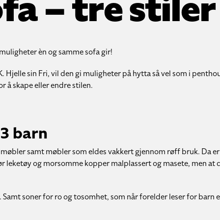
fa – tre stiler
 muligheter èn og samme sofa gir!
 Hjelle sin Fri, vil den gi muligheter på hytta så vel som i penthou
or å skape eller endre stilen.
 3 barn
 møbler samt møbler som eldes vakkert gjennom røff bruk. Da er v
jør leketøy og morsomme kopper malplassert og masete, men at 
 Samt soner for ro og tosomhet, som når forelder leser for barn el