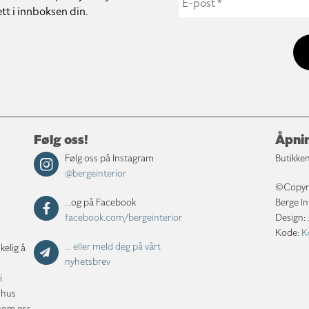
tt i innboksen din.
Følg oss!
Åpnin
Følg oss på Instagram
Butikken
@bergeinterior
©Copyrig
...og på Facebook
Berge In
facebook.com/bergeinterior
Design:
Kode:
K
... eller meld deg på vårt
kelig å
nyhetsbrev
i
shus
nnom oss