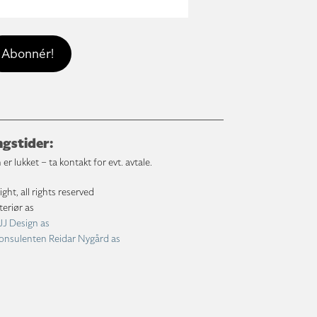
gstider:
 er lukket – ta kontakt for evt. avtale.
ht, all rights reserved
teriør as
JJ Design as
onsulenten Reidar Nygård as