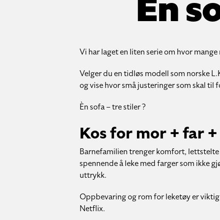
Én so
Vi har laget en liten serie om hvor mange
Velger du en tidløs modell som norske L.K.
og vise hvor små justeringer som skal til f
Èn sofa – tre stiler ?
Kos for mor + far +
Barnefamilien trenger komfort, lettstelte
spennende å leke med farger som ikke g
uttrykk.
Oppbevaring og rom for leketøy er viktig.
Netflix.